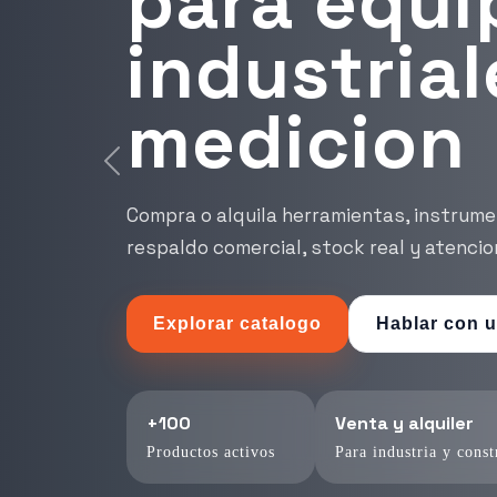
flexibles 
compra o 
inmediata
Encuentra herramientas confiables para
control tecnico.
Ver productos