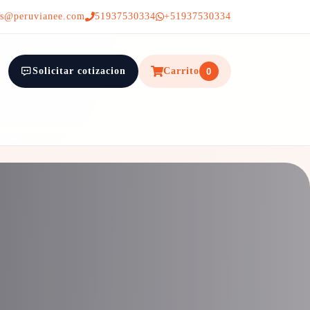
as@peruvianee.com
51937530334
+51937530334
Solicitar cotizacion
Carrito
0