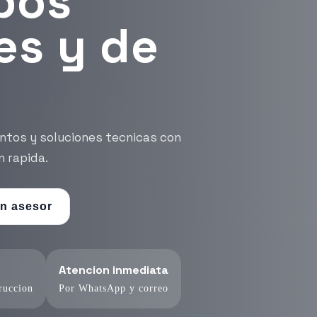
para
renta
 campo, mantenimiento, instalacion y