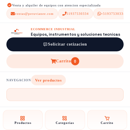
Venta y alquiler de equipos con atencion especializada
ventas@peruvianee.com
51937530334
+51937530334
ECOMMERCE INDUSTRIAL
Equipos, instrumentos y soluciones tecnicas
Solicitar cotizacion
Carrito
0
Ver productos
NAVEGACION
Productos
Categorias
Carrito