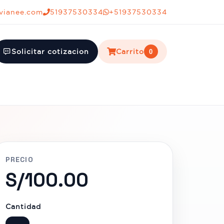
vianee.com
51937530334
+51937530334
Solicitar cotizacion
Carrito
0
PRECIO
S/100.00
Cantidad