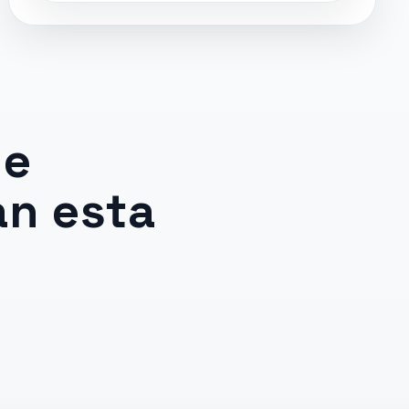
ue
n esta