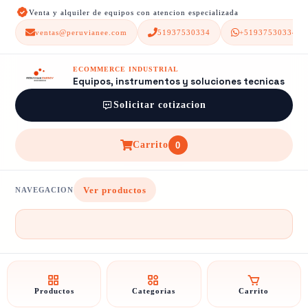
Venta y alquiler de equipos con atencion especializada
ventas@peruvianee.com
51937530334
+51937530334
ECOMMERCE INDUSTRIAL
Equipos, instrumentos y soluciones tecnicas
Solicitar cotizacion
Carrito
0
Ver productos
NAVEGACION
Productos
Categorias
Carrito