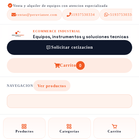
Venta y alquiler de equipos con atencion especializada
ventas@peruvianee.com
51937530334
+51937530334
ECOMMERCE INDUSTRIAL
Equipos, instrumentos y soluciones tecnicas
Solicitar cotizacion
Carrito
0
Ver productos
NAVEGACION
Productos
Categorias
Carrito